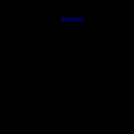
Copyright © 2020 Andrej Vida, Photo © Zuzana
Minarovičová | Powered by
WordPress