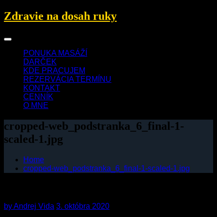
Skip
Zdravie na dosah ruky
to
content
PONUKA MASÁŽÍ
DARČEK
KDE PRACUJEM
REZERVÁCIA TERMÍNU
KONTAKT
CENNÍK
O MNE
cropped-web_podstranka_6_final-1-
scaled-1.jpg
Home
cropped-web_podstranka_6_final-1-scaled-1.jpg
cropped-web_podstranka_6_final-1-scaled-1.jpg
by
Andrej Vida
3. októbra 2020