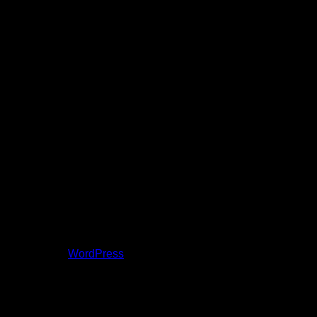
ntent/uploads/2018/02/cropped-misc-1.jpg
a sú označené
*
adači pre moje budúce komentáre.
 | Powered by
WordPress