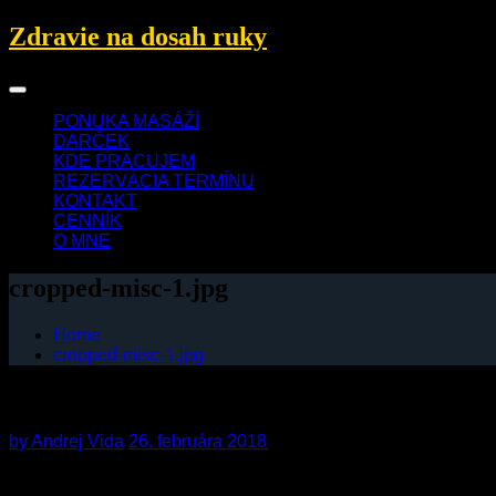
Skip
Zdravie na dosah ruky
to
content
PONUKA MASÁŽÍ
DARČEK
KDE PRACUJEM
REZERVÁCIA TERMÍNU
KONTAKT
CENNÍK
O MNE
cropped-misc-1.jpg
Home
cropped-misc-1.jpg
cropped-misc-1.jpg
by
Andrej Vida
26. februára 2018